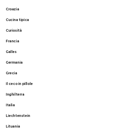
Croazia
Cucina tipica
Curiosità
Francia
Galles
Germania
Grecia
Il ceco in pillole
Inghilterra
Italia
Liechtenstein
Lituania