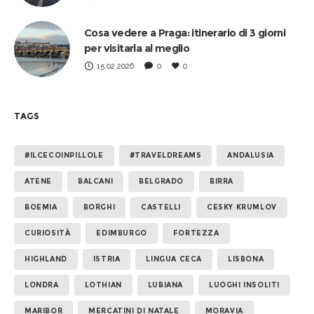
Cosa vedere a Praga: itinerario di 3 giorni
per visitarla al meglio
15.02.2026
0
0
TAGS
#ILCECOINPILLOLE
#TRAVELDREAMS
ANDALUSIA
ATENE
BALCANI
BELGRADO
BIRRA
BOEMIA
BORGHI
CASTELLI
CESKY KRUMLOV
CURIOSITÀ
EDIMBURGO
FORTEZZA
HIGHLAND
ISTRIA
LINGUA CECA
LISBONA
LONDRA
LOTHIAN
LUBIANA
LUOGHI INSOLITI
MARIBOR
MERCATINI DI NATALE
MORAVIA