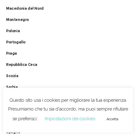
Macedonia del Nord
Montenegro
Polonia
Portogallo
Praga
Repubblica Ceca
Scozia
Serbia
Servizi
Questo sito usa i cookies per migliorare la tua esperienza.
Presumiamo che tu sia d'accordo, ma puoi sempre rifiutare
Slovacchia
se preferisci.
Impostazioni dei cookies
Accetta
Slovenia
Spagna