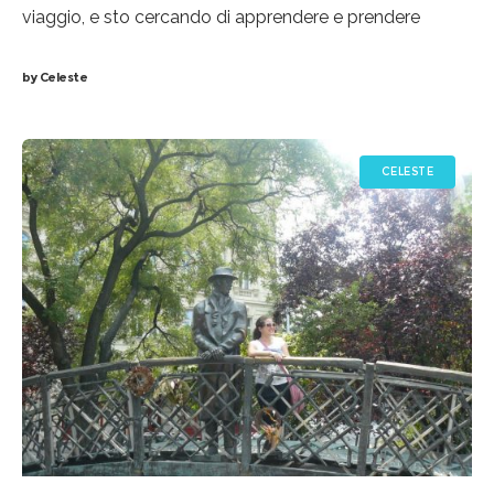
viaggio, e sto cercando di apprendere e prendere
spunto da chi è più esperto di me. È così che sono
by
Celeste
incappata negli hashtags,
CELESTE