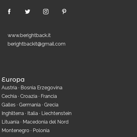
www.berightback.it
berightbackit@gmail.com
Europa
Austria
·
Bosnia Erzegovina
Cechia
·
Croazia
·
Francia
Galles
·
Germania
·
Grecia
Inghilterra
·
Italia
·
Liechtenstein
Lituania
·
Macedonia del Nord
Montenegro
·
Polonia