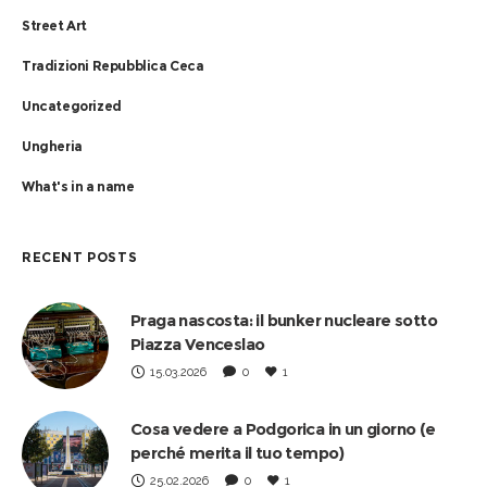
Street Art
Tradizioni Repubblica Ceca
Uncategorized
Ungheria
What's in a name
RECENT POSTS
Praga nascosta: il bunker nucleare sotto
Piazza Venceslao
15.03.2026
0
1
Cosa vedere a Podgorica in un giorno (e
perché merita il tuo tempo)
25.02.2026
0
1