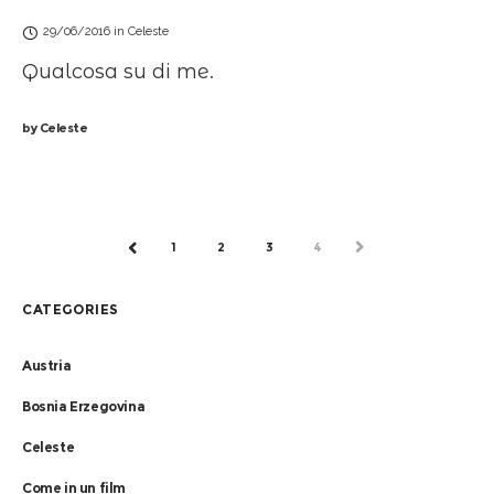
29/06/2016
in
Celeste
Qualcosa su di me.
by
Celeste
1
2
3
4
NEXT
PREV
CATEGORIES
Austria
Bosnia Erzegovina
Celeste
Come in un film