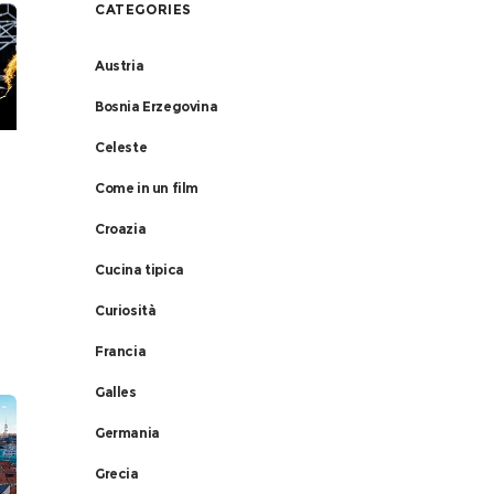
CATEGORIES
Austria
Bosnia Erzegovina
Celeste
Come in un film
,
Croazia
Cucina tipica
Curiosità
Francia
Galles
Germania
Grecia