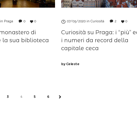
in
Praga
0
0
07/05/2020
in
Curiosità
2
0
 monastero di
Curiosità su Praga: i “più” 
 la sua biblioteca
i numeri da record della
capitale ceca
by
Celeste
3
4
5
6
NEXT