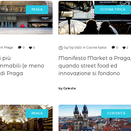
PRAGA
CUCINA TIPICA
in
Praga
0
0
04/03/2022
in
Cucina tipica
0
2
i più
Manifesto Market a Praga
mmabili (e meno
quando street food ed
 di Praga
innovazione si fondono
by
Celeste
PRAGA
CURIOSITÀ