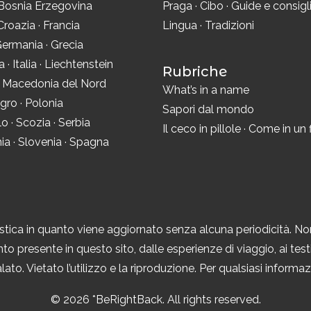
Bosnia Erzegovina
Praga
·
Cibo
·
Guide e consigl
Croazia
·
Francia
Lingua
·
Tradizioni
ermania
·
Grecia
ra
·
Italia
·
Liechtenstein
Rubriche
·
Macedonia del Nord
What’s in a name
gro
·
Polonia
Sapori dal mondo
lo
·
Scozia
·
Serbia
Il ceco in pillole
·
Come in un 
ia
·
Slovenia
·
Spagna
tica in quanto viene aggiornato senza alcuna periodicità. No
to presente in questo sito, dalle esperienze di viaggio, ai testi,
ato. Vietato l’utilizzo e la riproduzione. Per qualsiasi inform
© 2026 *BeRightBack. All rights reserved.