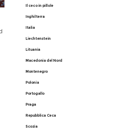
Il ceco in pillole
Inghilterra
Italia
ed
Liechtenstein
Lituania
Macedonia del Nord
Montenegro
Polonia
Portogallo
Praga
Repubblica Ceca
Scozia