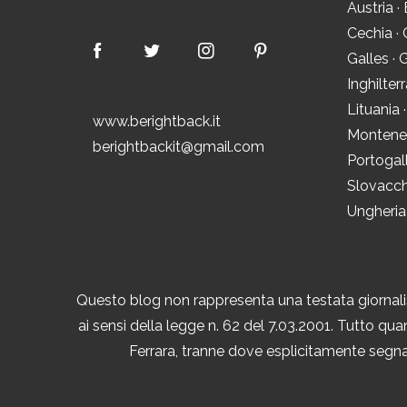
Austria
·
Cechia
·
Galles
·
G
Inghilter
Lituania
www.berightback.it
Montene
berightbackit@gmail.com
Portogal
Slovacch
Ungheria
Questo blog non rappresenta una testata giornalis
ai sensi della legge n. 62 del 7.03.2001. Tutto quan
Ferrara, tranne dove esplicitamente segnal