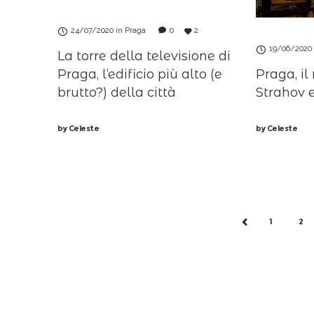
24/07/2020
in
Praga
0
2
19/06/2020
La torre della televisione di
Praga, l’edificio più alto (e
Praga, il
brutto?) della città
Strahov e
by
Celeste
by
Celeste
1
2
PREV