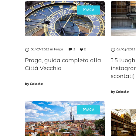
PRAGA
06/07/2022
in
Praga
2
2
05/04/2022
Praga, guida completa alla
I 5 luogh
Città Vecchia
instagra
scontati)
by
Celeste
by
Celeste
PRAGA