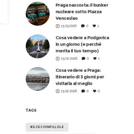
Praga nascosta: il bunker
nucleare sotto Piazza
Venceslao
15.03.2026
0
1
Cosa vedere a Podgorica
in un giorno (e perché
merita il tuo tempo)
25.02.2026
0
1
Cosa vedere a Praga:
itinerario di 3 giorni per
visitarla al meglio
15.02.2026
0
0
TAGS
#ILCECOINPILLOLE