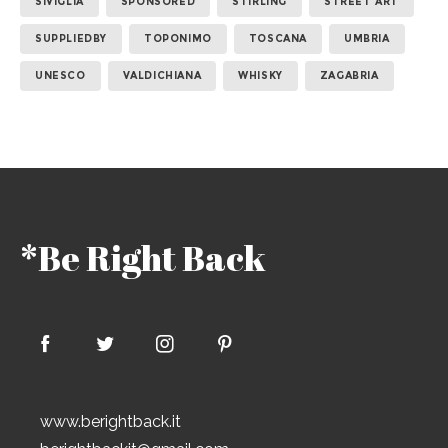
SIVIGLIA
SPONSORED
STIRLING
STREET ART
SUPPLIEDBY
TOPONIMO
TOSCANA
UMBRIA
UNESCO
VALDICHIANA
WHISKY
ZAGABRIA
*Be Right Back
www.berightback.it