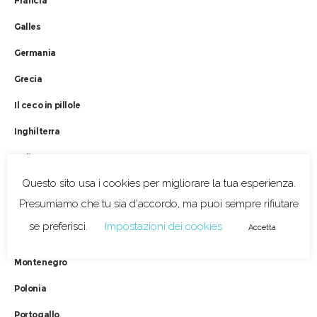
Francia
Galles
Germania
Grecia
Il ceco in pillole
Inghilterra
Italia
Questo sito usa i cookies per migliorare la tua esperienza.
Liechtenstein
Presumiamo che tu sia d'accordo, ma puoi sempre rifiutare
Lituania
se preferisci.
Impostazioni dei cookies
Accetta
Macedonia del Nord
Montenegro
Polonia
Portogallo