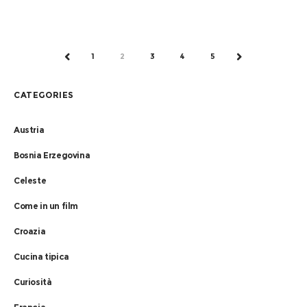
1
2
3
4
5
PREV
NEXT
CATEGORIES
Austria
Bosnia Erzegovina
Celeste
Come in un film
Croazia
Cucina tipica
Curiosità